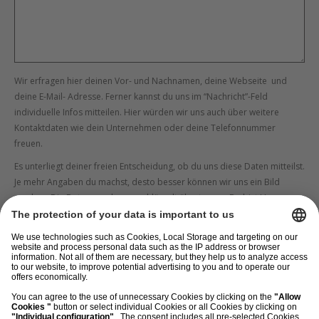
Wir erfragen hier deinen Vor- und Nachnamen, deine Webseite und
deine E-Mail- Adresse. Ferner kannst du uns im “Nachricht”-Feld
individuelle Infos mitteilen. Hier würden wir uns auch über weitere
Kontaktdaten wie dein Unternehmen oder deine Telefonnummer
freuen.
Es unterliegt deiner freien Entscheidung, ob du uns diese Daten mitteilst.
Je mehr Angaben du machst, desto besser können wir uns ein Bild
machen. Die Daten werden verschlüsselt übertragen. Du bist Herr
deiner Daten und kannst deine Nutzerrechte, z.B. Widerruf oder
Auskunftsrecht jederzeit ausüben. Wie, das steht in unserer
Datenschutzerklärung
.
Ich stimme zu, dass morefire mir den Newsletter (monatlich) und
E-Mails mit inhaltlich eng verbundenen Infos und Angeboten
zusendet. Ich kann die Einwilligung jederzeit per E-Mail an
kontaktformular@more-fire.com oder auf dem Postweg