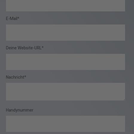
E-Mail
*
Deine Website-URL
*
Nachricht
*
Handynummer