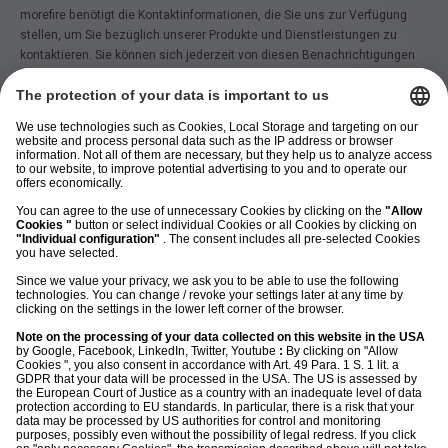
morefire benötigt die Kontaktinformationen, die Sie uns zur Verfügung
stellen, um Sie bezüglich unserer Produkte und Dienstleistungen zu
kontaktieren. Sie können sich jederzeit von diesen Benachrichtigungen
abmelden. Informationen zum Abbestellen sowie unsere
Datenschutzpraktiken und unsere Verpflichtung zum Schutz Ihrer
Privatsphäre finden Sie in unseren
Datenschutzbestimmungen
.
©
2026
morefire