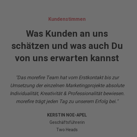
Kundenstimmen
Was Kunden an uns
schätzen und was auch Du
von uns erwarten kannst
"Das morefire Team hat vom Erstkontakt bis zur
en
Umsetzung der einzelnen Marketingprojekte absolute
Ge
Individualität, Kreativität & Professionalität bewiesen.
ng
morefire trägt jeden Tag zu unserem Erfolg bei."
uf,
An
KERSTIN NOE-APEL
nd
Unt
Geschäftsführerin
Two Heads
ung