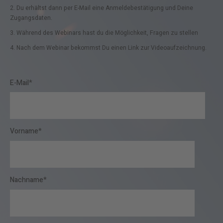
2. Du erhältst dann per E-Mail eine Anmeldebestätigung und Deine
Zugangsdaten.
3. Während des Webinars hast du die Möglichkeit, Fragen zu stellen
4. Nach dem Webinar bekommst Du einen Link zur Videoaufzeichnung.
E-Mail
*
Vorname
*
Nachname
*