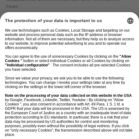
freuen.
Es unterliegt deiner freien Entscheidung, ob du uns diese Daten mitteilst.
Je mehr Angaben du machst, desto besser können wir uns ein Bild
machen. Die Daten werden verschlüsselt übertragen. Du bist Herr
deiner Daten und kannst deine Nutzerrechte, z.B. Widerruf oder
Auskunftsrecht jederzeit ausüben. Wie, das steht in unserer
Datenschutzerklärung
.
Ich stimme zu, dass morefire mir den Newsletter und E-
Mails mit inhaltlich eng verbundenen Infos und
Angeboten zusendet. Ich kann die Einwilligung jederzeit
per E-Mail an kontaktformular@more-fire.com oder auf
dem Postweg widerrufen. Oder du benutzt einfach den
Abmeldelink in jeder E-Mail. Du bist Herr deiner Daten
und kannst deine Nutzerrechte, z.B. Widerruf oder
Auskunftsrecht jederzeit ausüben. Wie, das steht in
unserer
Datenschutzerklärung
.