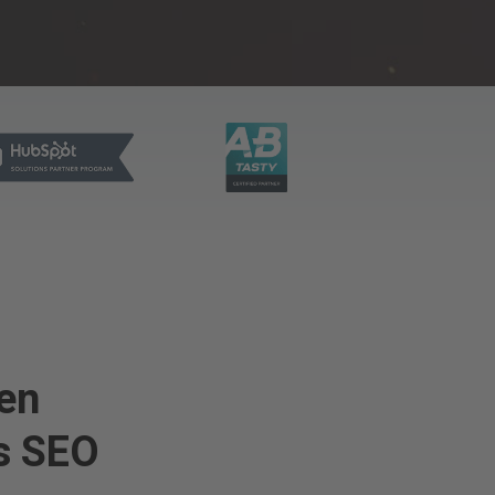
gen
es SEO