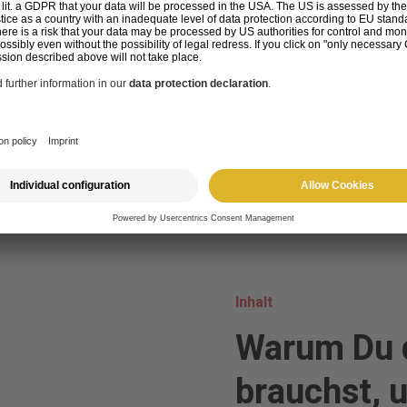
ehrwert wird
wie Du trotzdem
kommst.
Download E-Book
Inhalt
Warum Du 
brauchst, 