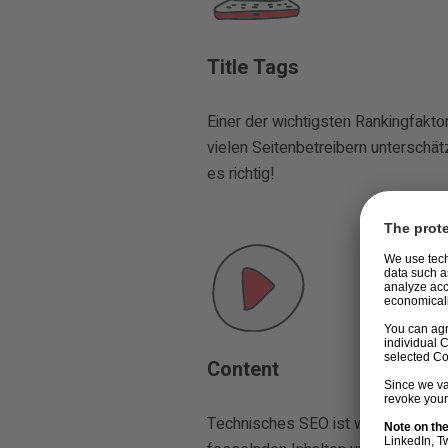
Title Tags
Einer der wichtigsten Rankingfakto
vielen Seitenbetreibern unterschät
es richtig!
Content
Technisches SEO ist wichtig, aber 