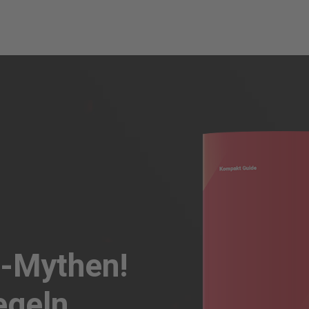
Tipps
O-Mythen!
egeln