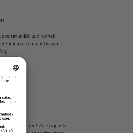
en
ssen inhaltlich und formell
ser Strategie kommst Du zum
olg.
? Schlechte Idee! Wir zeigen Dir,