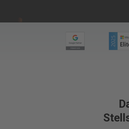
Da
Stell