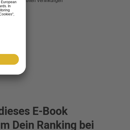
 an die wertvollen Verlinkungen
dieses E-Book
um Dein Ranking bei