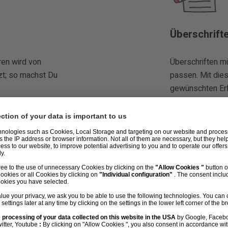
Überschrift
ren wird von
Überschriften mü
zt; so machst Du
passen. Mit die
gewünschten Erf
Backlinks
nur mit
Backlinks kaufen