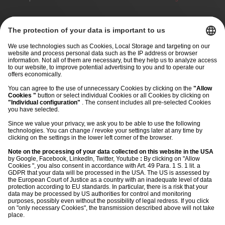
©
2026
morefire