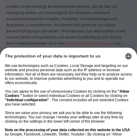
morefire GmbH benötigt die Kontaktinformationen, die Sie hier zur
Verfügung stellen, um Sie bezüglich des Webinars und damit
zusammenhängenden Inhalten, Produkten, Dienstleistungen und
Angeboten zu kontaktieren. Sie können sich jederzeit von diesen
Benachrichtigungen abmelden. Informationen zum Abbestellen sowie
unsere Datenschutzpraktiken und unsere Verpflichtung zum Schutz
Ihrer Privatsphäre finden Sie in den
Datenschutzbestimmungen
von
morefire.