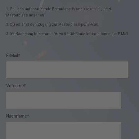
1. Füll das untenstehende Formular aus und klicke auf „Jetzt
Masterclass ansehen“
2. Du erhältst den Zugang zur Masterclass per E-Mail
3. Im Nachgang bekommst Du weiterführende Informationen per E-Mail
E-Mail
*
Vorname
*
Nachname
*