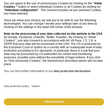
©
2026
morefire
Impressum
Datenschutz
AGB