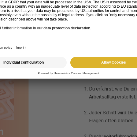
Inhalt
Warum Du 
downloaden
Du erfährst, wie Du ei
Arbeitsalltag erstellst.
Jeder Schritt wird Dir
Fragen offen bleiben.
Durch weiterführenden 