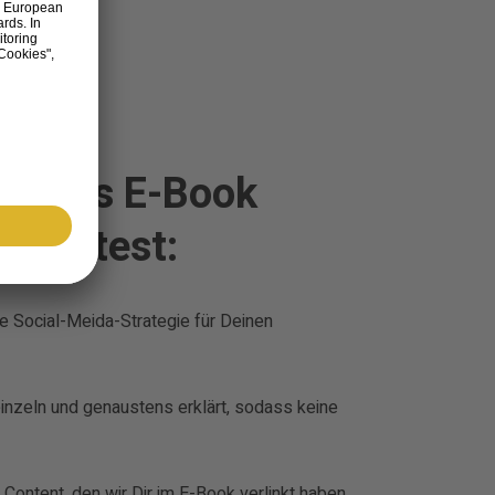
dieses E-Book
 solltest:
ne Social-Meida-Strategie für Deinen
 einzeln und genaustens erklärt, sodass keine
Content, den wir Dir im E-Book verlinkt haben,