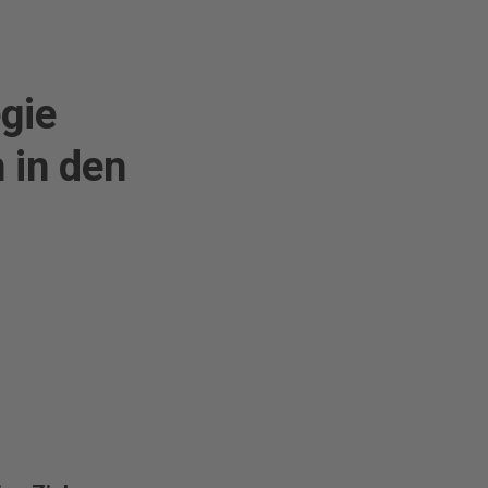
egie
 in den