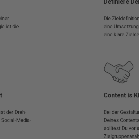
Definiere De
einer
Die Zieldefinition
e ist die
eine Umsetzung 
eine klare Ziels
t
Content is K
ist der Dreh-
Bei der Gestalt
n Social-Media-
Deines Contents
solltest Du vor 
Zielgruppenanal