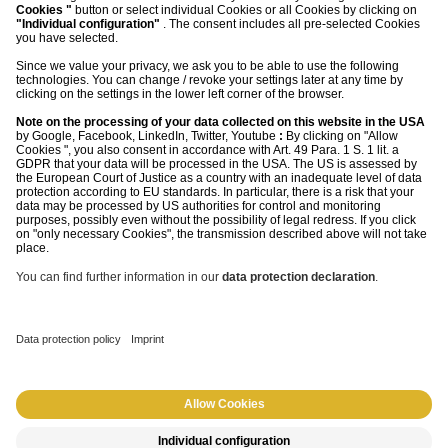
©
2026
morefire
Impressum
Datenschutz
AGB