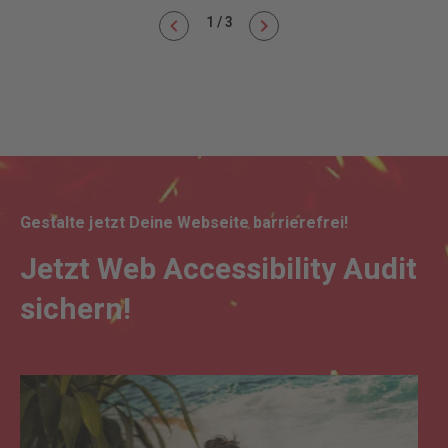
1
/
3
it
end
Gestalte jetzt Deine Webseite barrierefrei!
Jetzt Web Accessibility Audit
sichern!