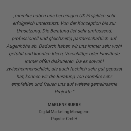
men
„morefire haben uns bei einigen UX Projekten sehr
„Se
d
erfolgreich unterstützt. Von der Konzeption bis zur
Exp
ire
Umsetzung: Die Beratung lief sehr umfassend,
Ver
er
professionell und gleichzeitig partnerschaftlich auf
ge
Augenhöhe ab. Dadurch haben wir uns immer sehr wohl
um
en
gefühlt und konnten Ideen, Vorschläge oder Einwände
e
immer offen diskutieren. Da es sowohl
e
zwischenmenschlich, als auch fachlich sehr gut gepasst
die
hat, können wir die Beratung von morefire sehr
empfehlen und freuen uns auf weitere gemeinsame
us
Projekte.“
ick
MARLENE BURRE
d
Digital Marketing Managerin
s
Papstar GmbH
rad
nt