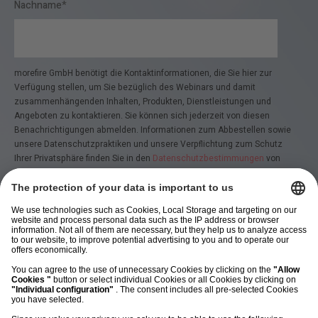
Nachname
*
morefire GmbH benötigt die Kontaktinformationen, die Sie hier zur
Verfügung stellen, um Sie bezüglich des Webinars und damit
zusammenhängenden Inhalten, Produkten, Dienstleistungen und
Angeboten zu kontaktieren. Sie können sich jederzeit von diesen
Benachrichtigungen abmelden. Informationen zum Abbestellen sowie
unsere Datenschutzpraktiken und unsere Verpflichtung zum Schutz
Ihrer Privatsphäre finden Sie in den
Datenschutzbestimmungen
von
morefire.