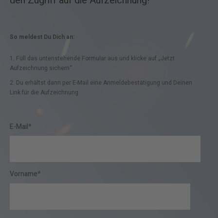
den Zugriff auf die Aufzeichnung!
So meldest Du Dich an:
1. Füll das untenstehende Formular aus und klicke auf „Jetzt
Aufzeichnung sichern“
2. Du erhältst dann per E-Mail eine Anmeldebestätigung und Deinen
Link für die Aufzeichnung.
E-Mail
*
Vorname
*