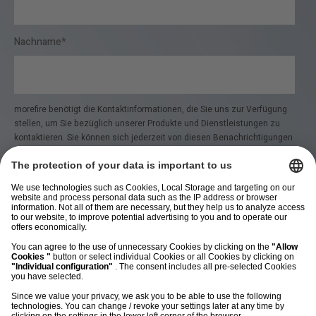
Nachname
*
morefire benötigt die Kontaktinformationen, die Sie uns zur Verfügung
stellen, um Sie bezüglich unserer Produkte und Dienstleistungen zu
kontaktieren. Sie können sich jederzeit von diesen Benachrichtigungen
abmelden. Informationen zum Abbestellen sowie unsere
Datenschutzpraktiken und unsere Verpflichtung zum Schutz Ihrer
Privatsphäre finden Sie in unseren
Datenschutzbestimmungen
.