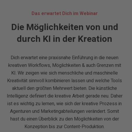
Das erwartet Dich im Webinar
Die Möglichkeiten von und
durch KI in der Kreation
Dich
erwartet
eine
praxisnahe
Einführung
in
die
neuen
kreativen
Workflows
,
Möglichkeiten
&
auch
Grenzen
mit
KI
.
Wir
zeigen
wie
sich
menschliche
und
maschinelle
Kreativität
sinnvoll
kombinieren
lassen
und
welche
Tools
aktuell
den
größten
Mehrwert
bieten
.
Die
künstliche
Intelligenz
definiert
die
kreative
Arbeit
gerade
neu
.
Daher
ist
es
wichtig
zu
lernen
,
wie
sich
der
kreative
Prozess
in
Agenturen
und
Marketingabteilungen
verändert
.
Somit
hast
du
einen
Überblick
zu
den
Möglichkeiten
von
der
Konzeption
bis
zur
Content-Produktion
.