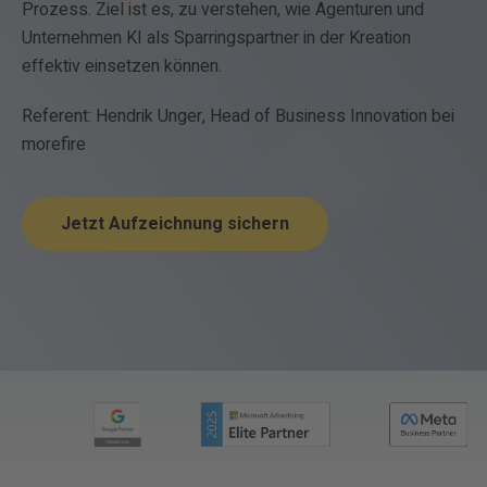
Prozess
.
Ziel
ist
es
,
zu
verstehen
,
wie
Agenturen
und
Unternehmen
KI
als
Sparringspartner
in
der
Kreation
effektiv
einsetzen
können
.
Referent: Hendrik Unger,
Head of Business Innovation
bei
morefire
Jetzt Aufzeichnung sichern