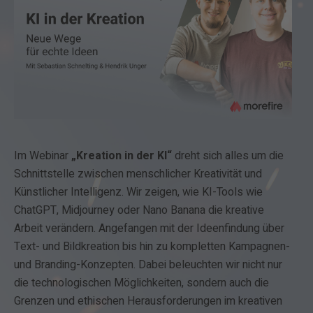
Im
Webinar
„Kreation in der KI“
dreht
sich
alles
um
die
Schnittstelle
zwischen
menschlicher
Kreativität
und
Künstlicher
Intelligenz
.
Wir
zeigen
,
wie
KI-Tools
wie
ChatGPT
,
Midjourney
oder
Nano
Banana
die
kreative
Arbeit
verändern
.
Angefangen
mit
der
Ideenfindung
über
Text-
und
Bildkreation
bis
hin
zu
kompletten
Kampagnen-
und
Branding-Konzepten
.
Dabei
beleuchten
wir
nicht
nur
die
technologischen
Möglichkeiten
,
sondern
auch
die
Grenzen
und
ethischen
Herausforderungen
im
kreativen