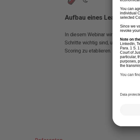
Aufbau eines Lead Scorin
In diesem Webinar wirst du erfahr
Schritte wichtig sind, um Dein eig
Scoring zu etablieren. Klingt wichti