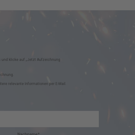
 und klicke auf „Jetzt Aufzeichnung
eichnung.
e relevante Informationen per E-Mail.
Nachname
*