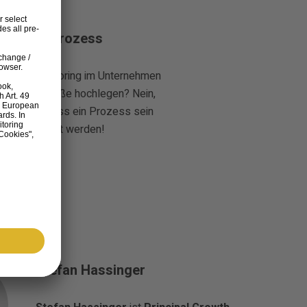
 ist ein Prozess
das Lead Scoring im Unternehmen
orden ist? Füße hochlegen? Nein,
ad Scoring muss ein Prozess sein
g nachjustiert werden!
Stefan Hassinger