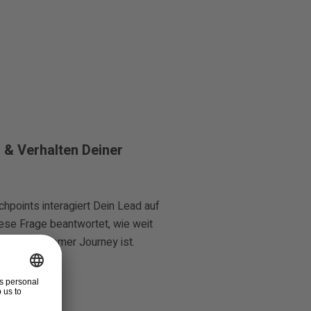
 & Verhalten Deiner
hpoints interagiert Dein Lead auf
ese Frage beantwortet, wie weit
alb der Customer Journey ist.