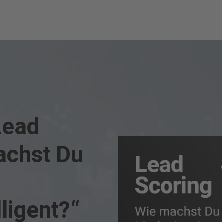
Lead
achst Du
ligent?“