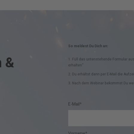
So meldest Du Dich an:
n &
1. Füll das untenstehende Formular aus
erhalten“
2. Du erhältst dann per E-Mail die Aufz
3.
Nach dem Webinar bekommst Du weiter
E-Mail
*
Vorname
*