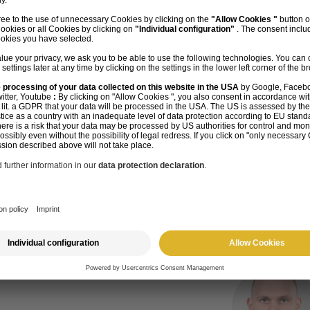
gs
Lead Scoring
en, welche
Was tun sobald 
enes Lead
implementiert w
g! Ist es auch!
leider nicht. Le
und muss ständi