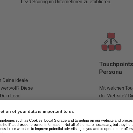
Lead Scoring im Unternehmen zu etablieren.
Touchpoints
Persona
 Deine ideale
wertvoll? Diese
Mit welchen Touc
 Dein Lead
der Website? Di
ein Lead innerh